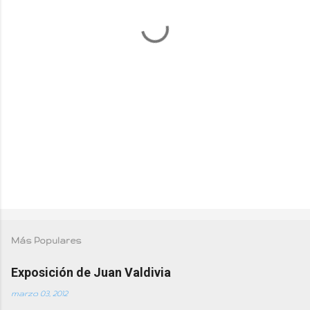
a
r
i
o
s
Más Populares
Exposición de Juan Valdivia
marzo 03, 2012