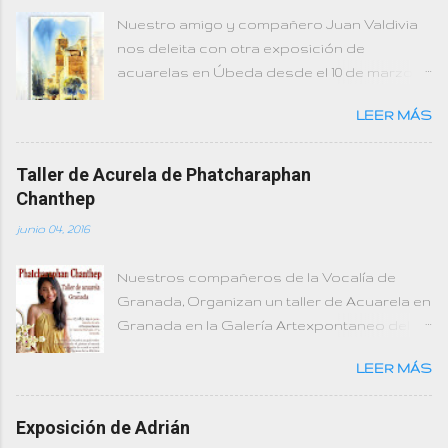
Nuestro amigo y compañero Juan Valdivia
nos deleita con otra exposición de
acuarelas en Úbeda desde el 10 de marzo al
8 de abril la podremos contemplar y
LEER MÁS
disfrutar de la misma en la Sala "Pintor Elbo"
del Hospital Santiago.
Taller de Acurela de Phatcharaphan
Chanthep
junio 04, 2016
Nuestros compañeros de la Vocalía de
Granada, Organizan un taller de Acuarela en
Granada en la Galería Artexpontaneo del 17
al 19 de junio. Os facilitamos todo lo
LEER MÁS
relacionado con el mismo, por si alguien
está interesado.
Exposición de Adrián