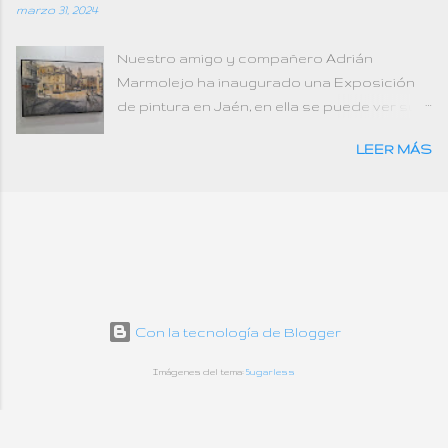
marzo 31, 2024
Nuestro amigo y compañero Adrián
Marmolejo ha inaugurado una Exposición
de pintura en Jaén, en ella se puede ver su
maestría y buen hacer con los pinceles.
LEER MÁS
Animamos a visitarla. Mucho éxito seguro lo
tendrás.
Con la tecnología de Blogger
Imágenes del tema:
5ugarless